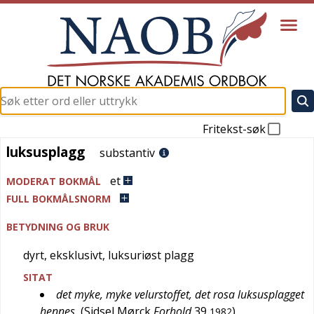
Fritekst-søk
luksusplagg
luksusplagg
substantiv
et
MODERAT BOKMÅL
FULL BOKMÅLSNORM
BETYDNING OG BRUK
dyrt, eksklusivt, luksuriøst plagg
SITAT
det myke, myke velurstoffet, det rosa luksusplagget
hennes
(
Sidsel Mørck
Forhold
39
)
1982