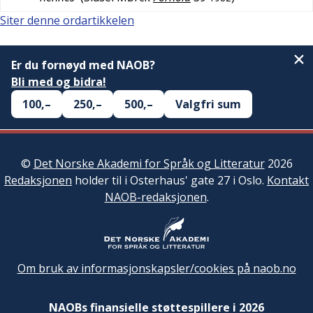
Siter denne ordartikkelen
Er du fornøyd med NAOB?
Bli med og bidra!
100,–
250,–
500,–
Valgfri sum
©
Det Norske Akademi for Språk og Litteratur
2026
Redaksjonen
holder til i Osterhaus' gate 27 i Oslo.
Kontakt
NAOB-redaksjonen
.
Om bruk av informasjonskapsler/cookies på naob.no
NAOBs finansielle støttespillere i 2026