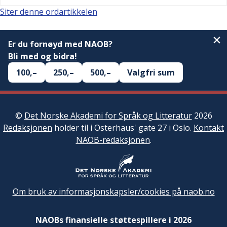
Siter denne ordartikkelen
Er du fornøyd med NAOB?
Bli med og bidra!
100,–
250,–
500,–
Valgfri sum
©
Det Norske Akademi for Språk og Litteratur
2026
Redaksjonen
holder til i Osterhaus' gate 27 i Oslo.
Kontakt
NAOB-redaksjonen
.
Om bruk av informasjonskapsler/cookies på naob.no
NAOBs finansielle støttespillere i 2026