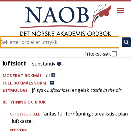
Fritekst-søk
luftslott
luftslott
substantiv
et
MODERAT BOKMÅL
FULL BOKMÅLSNORM
jf.
tysk
Luftschloss
,
engelsk
castle in the air
ETYMOLOGI
BETYDNING OG BRUK
fantasifull forhåpning
; urealistisk plan
OFTE I FLERTALL
; luftkastell
SITATER