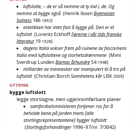
luftslotte, – de er så nemme at ty ind​ i, de. Og
nemme at bygge også
(
Henrik Ibsen
Bygmester
Solness
186
)
1892
estetikken har intet fast å bygge på. Den er et
luftslott
(
Lorentz Eckhoff
Førerne i vår tids franske
litteratur
19
)
1928
dagens Italia vokser fram på ruinene av fascismens
Italia med luftslottene og storhetsdrømmene
(
Mimi
Sverdrup Lunden
Barnas århundre
54
)
1948
milliarder av mennesker var manipulert til å tro på
luftslott
(
Christian Borch
Sannhetens kår
LBK
)
2009
UTTRYKK
bygge luftslott
legge storslagne, men ugjennomførbare planer
samferdselsministeren fortjener ros for å
beholde bena på jorden mens [alle
stortingsrepresentantene] bygger luftslott
(
Stortingsforhandlinger
1996–97/nr. 7/3042
)