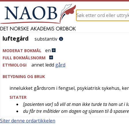
luftegård
luftegård
substantiv
en
MODERAT BOKMÅL
FULL BOKMÅLSNORM
annet ledd
gård
ETYMOLOGI
BETYDNING OG BRUK
innelukket gårdsrom i fengsel, psykiatrisk sykehus, kenn
SITATER
[pasienten var] så vill at man ikke turde ta ham ut i 
du får tre måltider om dagen og sjansen til å spasere 
Siter denne ordartikkelen