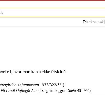
Fritekst-søk
el e.l., hvor man kan trekke frisk luft
luftegården
(
Aftenposten
1933/322/6/1
)
litt rundt i luftegården
(
Torgrim Eggen
Gjeld
43
)
1992