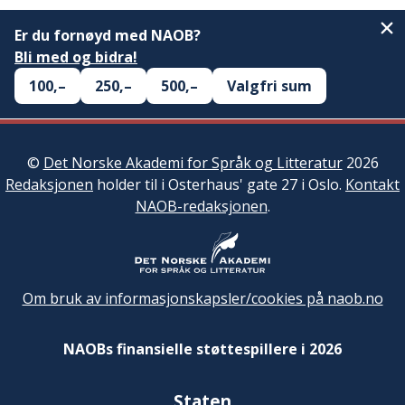
Er du fornøyd med NAOB?
Bli med og bidra!
100,–
250,–
500,–
Valgfri sum
©
Det Norske Akademi for Språk og Litteratur
2026
Redaksjonen
holder til i Osterhaus' gate 27 i Oslo.
Kontakt
NAOB-redaksjonen
.
Om bruk av informasjonskapsler/cookies på naob.no
NAOBs finansielle støttespillere i 2026
Staten