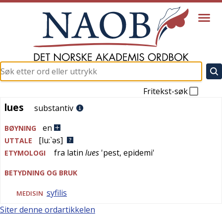
Fritekst-søk
lues
lues
substantiv
en
BØYNING
[lu:`əs]
UTTALE
fra
latin
lues
'
pest, epidemi
'
ETYMOLOGI
BETYDNING OG BRUK
syfilis
MEDISIN
Siter denne ordartikkelen