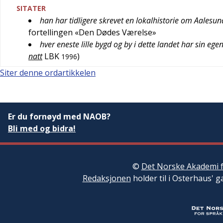
SITATER
han har tidligere skrevet en lokalhistorie om Aales
fortellingen «Den Dødes Værelse»
hver eneste lille bygd og by i dette landet har sin egen
natt
LBK
)
1996
Siter denne ordartikkelen
Er du fornøyd med NAOB?
Bli med og bidra!
©
Det Norske Akademi f
Redaksjonen
holder til i Osterhaus' g