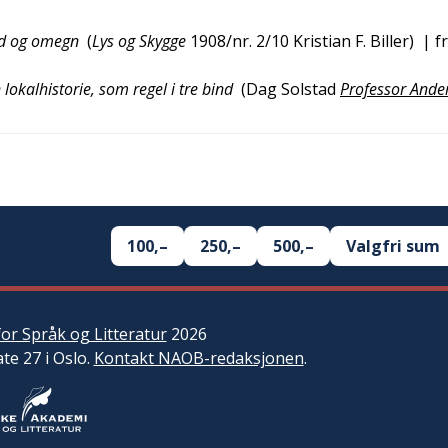
und og omegn
(
Lys og Skygge
1908/nr. 2/10
Kristian F. Biller
)
| f
 lokalhistorie, som regel i tre bind
(
Dag Solstad
Professor Ande
100,–
250,–
500,–
Valgfri sum
or Språk og Litteratur
2026
ate 27 i Oslo.
Kontakt NAOB-redaksjonen
.