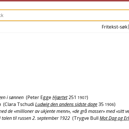
Fritekst-søk
gen i sønnen
(
Peter Egge
Hjærtet
251
)
1907
n
(
Clara Tschudi
Ludwig den andens sidste dage
35
)
1906
med de «millioner av ukjente menn», «de grå masser» med «sitt ve
 i talen til russen 2. september 1922
(
Trygve Bull
Mot Dag og Erl