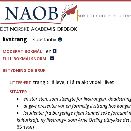
livstrang
livstrang
substantiv
en
MODERAT BOKMÅL
FULL BOKMÅLSNORM
BETYDNING OG BRUK
trang til å leve, til å ta aktivt del i livet
LITTERÆRT
SITATER
en stor sten, som stængte for livstrangen, daadstran
at give presenter var en formelig livstrang hos konge
[studenter fra borgerlige hjem kunne] søke forbund 
kulturkraft, ny livstrang», som Arne Ording uttrykkte det
65
)
1968