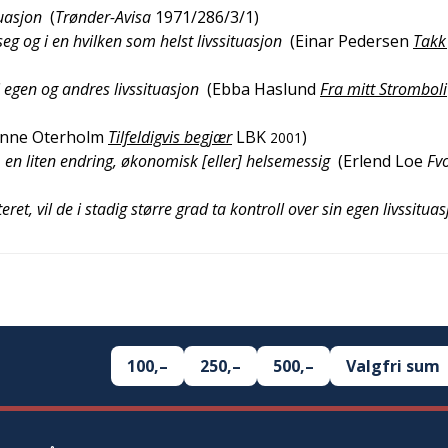
tuasjon
(
Trønder-Avisa
1971/286/3/1
)
eg og i en hvilken som helst livssituasjon
(
Einar Pedersen
Takk 
i egen og andres livssituasjon
(
Ebba Haslund
Fra mitt Stromboli
nne Oterholm
Tilfeldigvis begjær
LBK
)
2001
… en liten endring, økonomisk [eller] helsemessig
(
Erlend Loe
Fv
eret, vil de i stadig større grad ta kontroll over sin egen livssitua
100,–
250,–
500,–
Valgfri sum