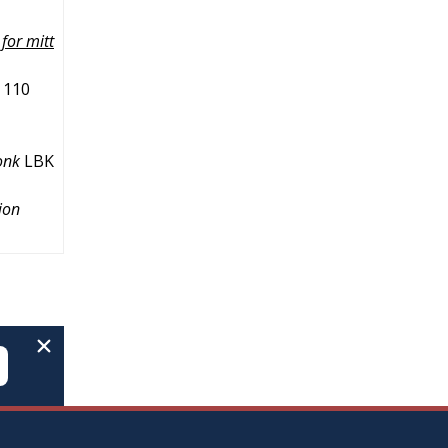
for mitt
110
onk
LBK
sjon