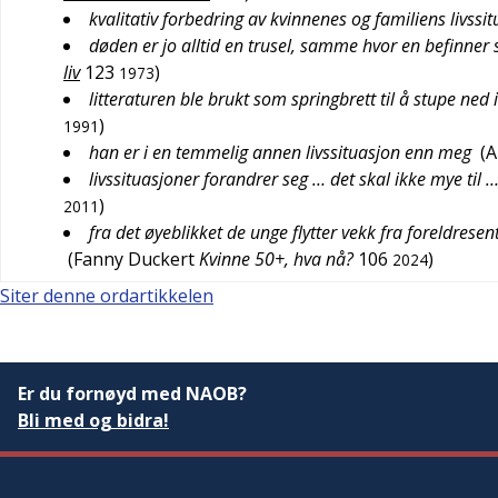
kvalitativ forbedring av kvinnenes og familiens livssi
døden er jo alltid en trusel, samme hvor en befinner s
liv
123
)
1973
litteraturen ble brukt som springbrett til å stupe ned 
)
1991
han er i en temmelig annen livssituasjon enn meg
(
A
livssituasjoner forandrer seg … det skal ikke mye til 
)
2011
fra det øyeblikket de unge flytter vekk fra foreldresent
(
Fanny Duckert
Kvinne 50+, hva nå?
106
)
2024
Siter denne ordartikkelen
Er du fornøyd med NAOB?
Bli med og bidra!