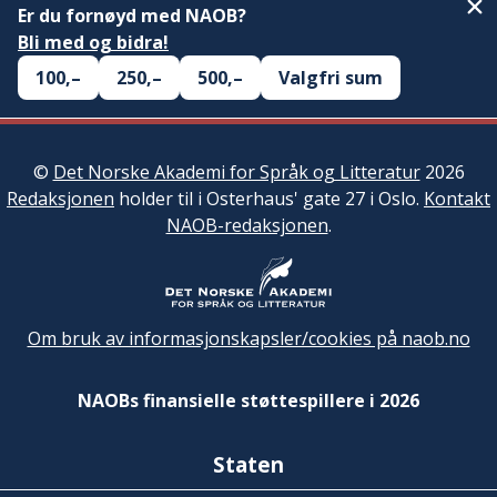
Er du fornøyd med NAOB?
Bli med og bidra!
100,–
250,–
500,–
Valgfri sum
©
Det Norske Akademi for Språk og Litteratur
2026
Redaksjonen
holder til i Osterhaus' gate 27 i Oslo.
Kontakt
NAOB-redaksjonen
.
Om bruk av informasjonskapsler/cookies på naob.no
NAOBs finansielle støttespillere i 2026
Staten