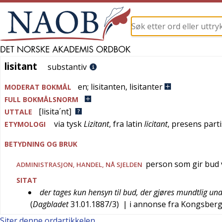
lisitant
lisitant
substantiv
en
;
lisitanten
,
lisitanter
MODERAT BOKMÅL
FULL BOKMÅLSNORM
[lisita´nt]
UTTALE
via
tysk
Lizitant
, fra
latin
licitant
, presens part
ETYMOLOGI
BETYDNING OG BRUK
person som gir bud
ADMINISTRASJON
,
HANDEL
,
NÅ SJELDEN
SITAT
der tages kun hensyn til bud, der gjøres mundtlig und
(
Dagbladet
31.01.1887/3
)
| i annonse fra Kongsber
Siter denne ordartikkelen