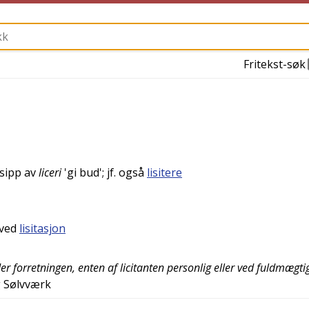
Fritekst-søk
isipp av
liceri
'
gi bud
'; jf. også
lisitere
 ved
lisitasjon
er forretningen, enten af licitanten personlig eller ved fuldmægti
g Sølvværk