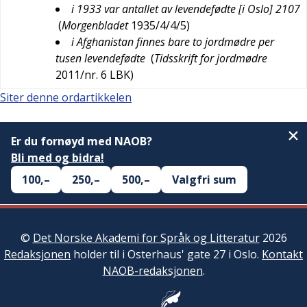
i 1933 var antallet av levendefødte [i Oslo] 2107
(
Morgenbladet
1935/4/4/5
)
i Afghanistan finnes bare to jordmødre per
tusen levendefødte
(
Tidsskrift for jordmødre
2011/nr. 6
LBK
)
Siter denne ordartikkelen
Er du fornøyd med NAOB?
Bli med og bidra!
100,–
250,–
500,–
Valgfri sum
©
Det Norske Akademi for Språk og Litteratur
2026
Redaksjonen
holder til i Osterhaus' gate 27 i Oslo.
Kontakt
NAOB-redaksjonen
.