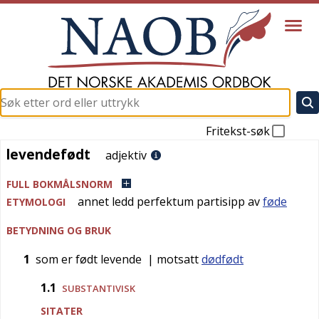
Fritekst-søk
levendefødt
levendefødt
adjektiv
FULL BOKMÅLSNORM
annet ledd perfektum partisipp av
føde
ETYMOLOGI
BETYDNING OG BRUK
1
som er født levende
| motsatt
dødfødt
1.1
SUBSTANTIVISK
SITATER