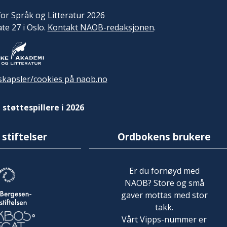
or Språk og Litteratur
2026
ate 27 i Oslo.
Kontakt NAOB-redaksjonen
.
kapsler/cookies på naob.no
 støttespillere i 2026
 stiftelser
Ordbokens brukere
Er du fornøyd med
NAOB? Store og små
gaver mottas med stor
takk.
Vårt Vipps-nummer er