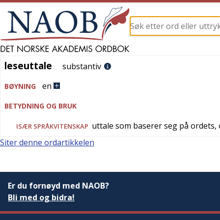
leseuttale
leseuttale
substantiv
en
BØYNING
BETYDNING OG BRUK
uttale som baserer seg på ordets, 
ISÆR
SPRÅKVITENSKAP
Siter denne ordartikkelen
Er du fornøyd med NAOB?
Bli med og bidra!