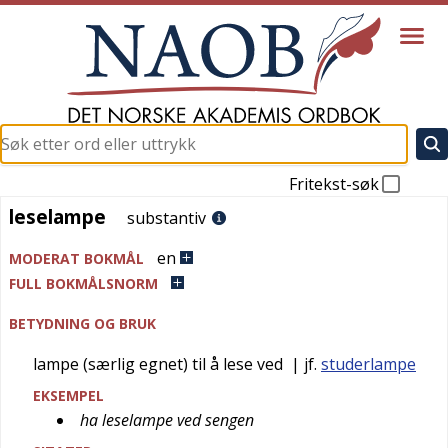
Fritekst-søk
leselampe
leselampe
substantiv
en
MODERAT BOKMÅL
FULL BOKMÅLSNORM
BETYDNING OG BRUK
lampe (særlig egnet) til å lese ved
| jf.
studerlampe
EKSEMPEL
ha leselampe ved sengen