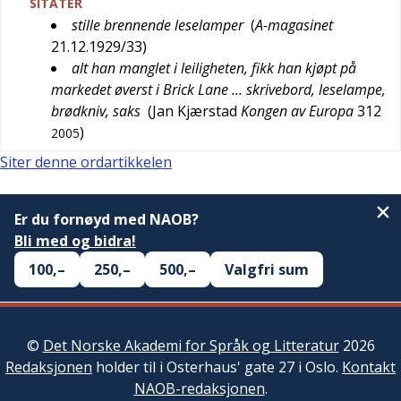
SITATER
stille brennende leselamper
(
A-magasinet
21.12.1929/33
)
alt han manglet i leiligheten, fikk han kjøpt på
markedet øverst i Brick Lane … skrivebord, leselampe,
brødkniv, saks
(
Jan Kjærstad
Kongen av Europa
312
)
2005
Siter denne ordartikkelen
Er du fornøyd med NAOB?
Bli med og bidra!
100,–
250,–
500,–
Valgfri sum
©
Det Norske Akademi for Språk og Litteratur
2026
Redaksjonen
holder til i Osterhaus' gate 27 i Oslo.
Kontakt
NAOB-redaksjonen
.