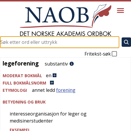
Fritekst-søk
legeforening
legeforening
substantiv
en
MODERAT BOKMÅL
FULL BOKMÅLSNORM
annet ledd
forening
ETYMOLOGI
BETYDNING OG BRUK
interesseorganisasjon for leger og
medisinerstudenter
EKSEMPEL