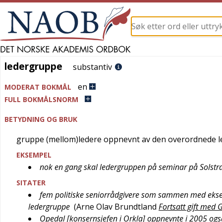
ledergruppe
ledergruppe
substantiv
en
MODERAT BOKMÅL
FULL BOKMÅLSNORM
BETYDNING OG BRUK
gruppe (mellom)ledere oppnevnt av den overordnede leder
EKSEMPEL
nok en gang skal ledergruppen på seminar på Solstr
SITATER
fem politiske seniorrådgivere som sammen med ekseku
ledergruppe
(
Arne Olav Brundtland
Fortsatt gift med 
Opedal [konsernsjefen i Orkla] oppnevnte i 2005 ogs