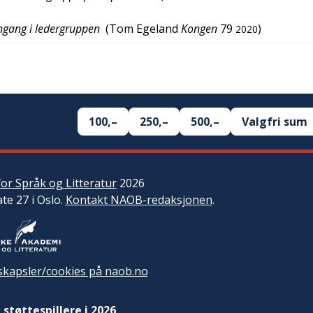
engang i ledergruppen
(
Tom Egeland
Kongen
79
)
2020
100,–
250,–
500,–
Valgfri sum
or Språk og Litteratur
2026
ate 27 i Oslo.
Kontakt NAOB-redaksjonen
.
kapsler/cookies på naob.no
 støttespillere i 2026