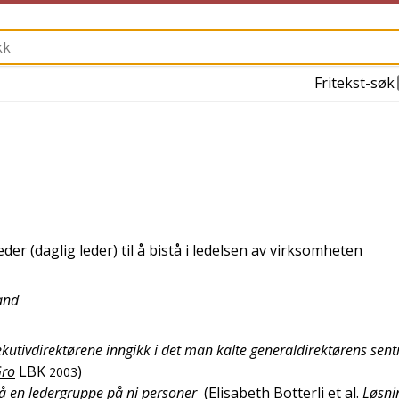
Fritekst-søk
 (daglig leder) til å bistå i ledelsen av virksomheten
and
tivdirektørene inngikk i det man kalte generaldirektørens sent
Gro
LBK
)
2003
å en ledergruppe på ni personer
(
Elisabeth Botterli et al.
Løsni