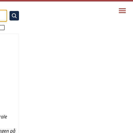
rale
ngen på