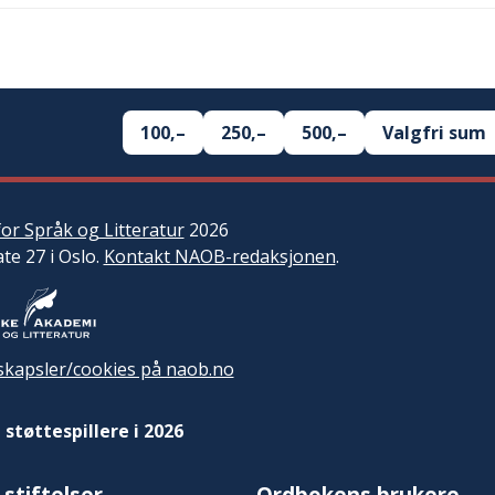
100,–
250,–
500,–
Valgfri sum
or Språk og Litteratur
2026
ate 27 i Oslo.
Kontakt NAOB-redaksjonen
.
kapsler/cookies på naob.no
 støttespillere i 2026
 stiftelser
Ordbokens brukere