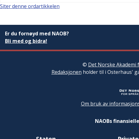
Siter denne ordartikkelen
Er du fornøyd med NAOB?
Bli med og bidra!
©
Det Norske Akademi f
Redaksjonen
holder til i Osterhaus' g
Om bruk av informasjons
NAOBs finansielle
Staten
Private