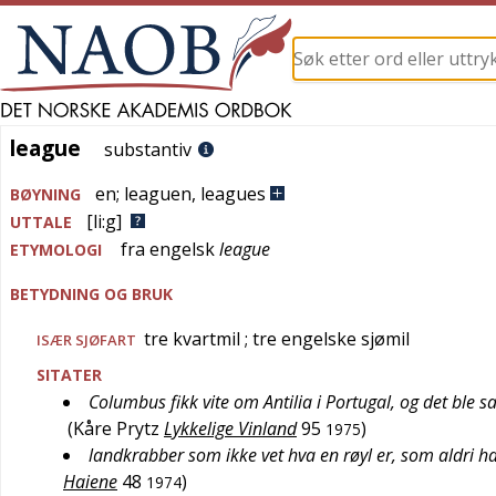
league
league
substantiv
en
;
leaguen
,
leagues
BØYNING
[li:g]
UTTALE
fra
engelsk
league
ETYMOLOGI
BETYDNING OG BRUK
tre kvartmil
; tre engelske sjømil
ISÆR
SJØFART
SITATER
Columbus fikk vite om Antilia i Portugal, og det ble s
(
Kåre Prytz
Lykkelige Vinland
95
)
1975
landkrabber som ikke vet hva en røyl er, som aldri h
Haiene
48
)
1974