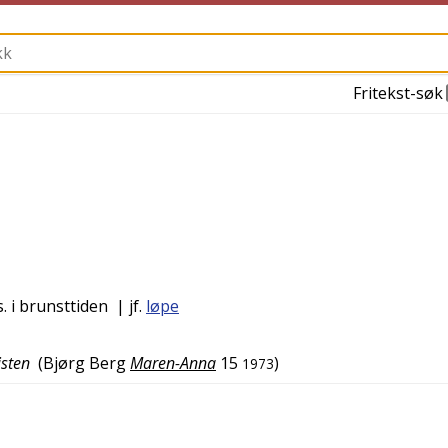
Fritekst-søk
. i brunsttiden
| jf.
løpe
isten
(
Bjørg Berg
Maren-Anna
15
)
1973