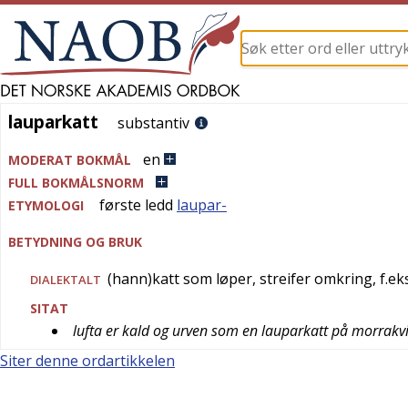
lauparkatt
lauparkatt
substantiv
en
MODERAT BOKMÅL
FULL BOKMÅLSNORM
første ledd
laupar-
ETYMOLOGI
BETYDNING OG BRUK
(hann)katt som løper, streifer omkring, f.eks
DIALEKTALT
SITAT
lufta er kald og urven som en lauparkatt på morrakv
Siter denne ordartikkelen