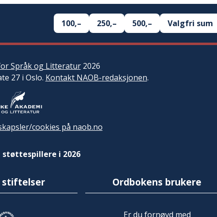
100,–
250,–
500,–
Valgfri sum
or Språk og Litteratur
2026
ate 27 i Oslo.
Kontakt NAOB-redaksjonen
.
kapsler/cookies på naob.no
 støttespillere i 2026
 stiftelser
Ordbokens brukere
Er du fornøyd med