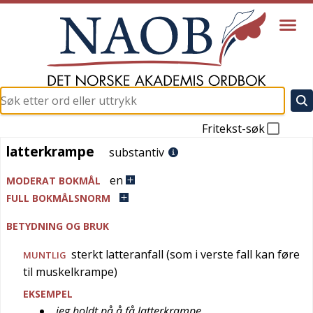
Fritekst-søk
latterkrampe
latterkrampe
substantiv
en
MODERAT BOKMÅL
FULL BOKMÅLSNORM
BETYDNING OG BRUK
sterkt latteranfall (som i verste fall kan føre
MUNTLIG
til muskelkrampe)
EKSEMPEL
jeg holdt på å få latterkrampe