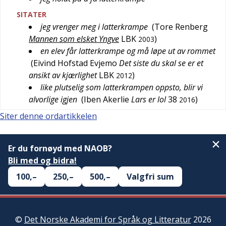
SITATER
jeg vrenger meg i latterkrampe
(
Tore Renberg
Mannen som elsket Yngve
LBK
)
2003
en elev får latterkrampe og må løpe ut av rommet
(
Eivind Hofstad Evjemo
Det siste du skal se er et
ansikt av kjærlighet
LBK
)
2012
like plutselig som latterkrampen oppsto, blir vi
alvorlige igjen
(
Iben Akerlie
Lars er lol
38
)
2016
Siter denne ordartikkelen
Er du fornøyd med NAOB?
Bli med og bidra!
100,–
250,–
500,–
Valgfri sum
©
Det Norske Akademi for Språk og Litteratur
2026