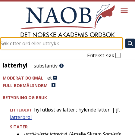
Fritekst-søk
latterhyl
latterhyl
substantiv
et
MODERAT BOKMÅL
FULL BOKMÅLSNORM
BETYDNING OG BRUK
hyl utløst av latter
; hylende latter
| jf.
LITTERÆRT
latterbrøl
SITATER
uartikulerte latterhyl
(
Amalie Skram
Samlede