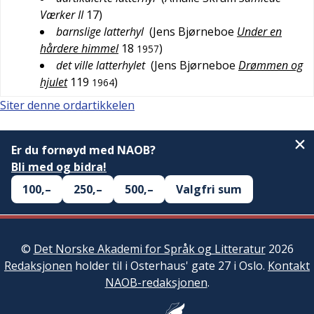
Værker II
17
)
barnslige latterhyl
(
Jens Bjørneboe
Under en
hårdere himmel
18
)
1957
det ville latterhylet
(
Jens Bjørneboe
Drømmen og
hjulet
119
)
1964
Siter denne ordartikkelen
Er du fornøyd med NAOB?
Bli med og bidra!
100,–
250,–
500,–
Valgfri sum
©
Det Norske Akademi for Språk og Litteratur
2026
Redaksjonen
holder til i Osterhaus' gate 27 i Oslo.
Kontakt
NAOB-redaksjonen
.