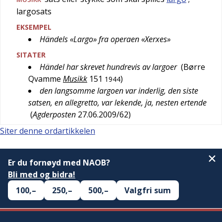
largosats
EKSEMPEL
Händels «Largo» fra operaen «Xerxes»
SITATER
Händel har skrevet hundrevis av largoer
(
Børre
Qvamme
Musikk
151
)
1944
den langsomme largoen var inderlig, den siste
satsen, en allegretto, var lekende, ja, nesten ertende
(
Agderposten
27.06.2009/62
)
Siter denne ordartikkelen
Er du fornøyd med NAOB?
Bli med og bidra!
100,–
250,–
500,–
Valgfri sum