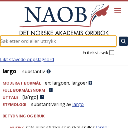
Fritekst-søk
Likt stavede oppslagsord
largo
largo
substantiv
en
;
largoen
,
largoer
MODERAT BOKMÅL
FULL BOKMÅLSNORM
[la´rgo]
UTTALE
substantivering av
largo
ETYMOLOGI
BETYDNING OG BRUK
sats eller stykke som skal spilles
largo
;
MUSIKK