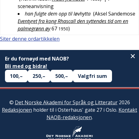
sceneanvisning
han fulgte dem opp til løvhytta
(
Aksel Sandemose
Eventyret fra kong Rhascall den syttendes tid om en
palmegrønn øy
67
)
1950
Siter denne ordartikkelen
Er du fornøyd med NAOB?
Bli med og bidra!
100,–
250,–
500,–
Valgfri sum
©
Det Norske Akademi for Språk og Litteratur
2026
Redaksjonen
holder til i Osterhaus' gate 27 i Oslo.
Kontakt
NAOB-redaksjonen
.