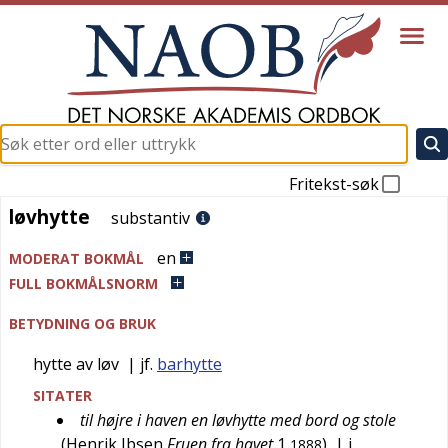
Fritekst-søk
løvhytte
løvhytte
substantiv
en
MODERAT BOKMÅL
FULL BOKMÅLSNORM
BETYDNING OG BRUK
hytte av løv
| jf.
barhytte
SITATER
til højre i haven en løvhytte med bord og stole
(
Henrik Ibsen
Fruen fra havet
1
)
| i
1888