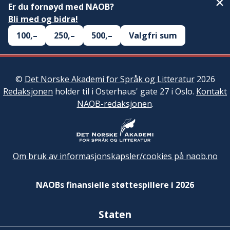
Er du fornøyd med NAOB?
Bli med og bidra!
100,–
250,–
500,–
Valgfri sum
©
Det Norske Akademi for Språk og Litteratur
2026
Redaksjonen
holder til i Osterhaus' gate 27 i Oslo.
Kontakt
NAOB-redaksjonen
.
Om bruk av informasjonskapsler/cookies på naob.no
NAOBs finansielle støttespillere i 2026
Staten