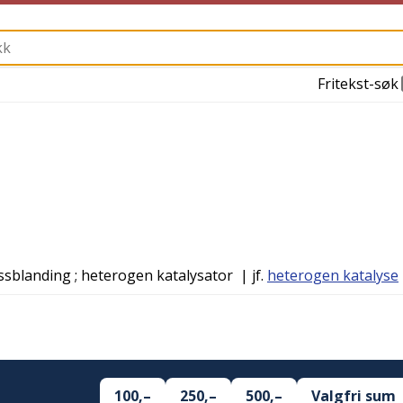
Fritekst-søk
assblanding
; heterogen katalysator
| jf.
heterogen katalyse
100,–
250,–
500,–
Valgfri sum