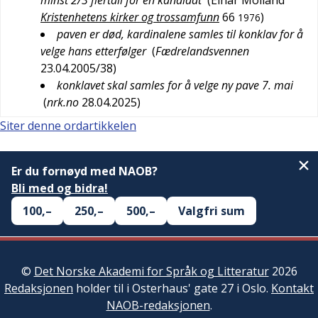
minst 2/3 flertall for en kandidat
(
Einar Molland
Kristenhetens kirker og trossamfunn
66
)
1976
paven er død, kardinalene samles til konklav for å
velge hans etterfølger
(
Fædrelandsvennen
23.04.2005/38
)
konklavet skal samles for å velge ny pave 7. mai
(
nrk.no
28.04.2025
)
Siter denne ordartikkelen
Er du fornøyd med NAOB?
Bli med og bidra!
100,–
250,–
500,–
Valgfri sum
©
Det Norske Akademi for Språk og Litteratur
2026
Redaksjonen
holder til i Osterhaus' gate 27 i Oslo.
Kontakt
NAOB-redaksjonen
.