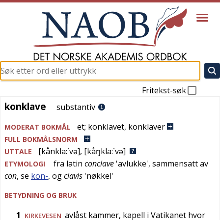
Fritekst-søk
konklave
konklave
substantiv
et
;
konklavet
,
konklaver
MODERAT BOKMÅL
FULL BOKMÅLSNORM
[kånkla:`və]
,
[kåŋkla:`və]
UTTALE
fra
latin
conclave
'
avlukke
', sammensatt av
ETYMOLOGI
con
, se
kon-
, og
clavis
'
nøkkel
'
BETYDNING OG BRUK
1
avlåst kammer, kapell i Vatikanet hvor
KIRKEVESEN