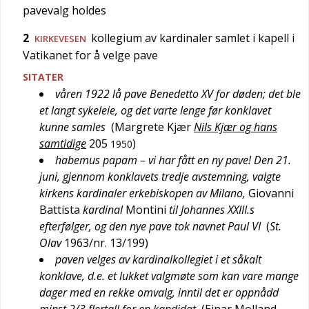
pavevalg holdes
2
kollegium av kardinaler samlet i kapell i
KIRKEVESEN
Vatikanet for å velge pave
SITATER
våren 1922 lå pave Benedetto XV for døden; det ble
et langt sykeleie, og det varte lenge før konklavet
kunne samles
(
Margrete Kjær
Nils Kjær og hans
samtidige
205
)
1950
habemus papam – vi har fått en ny pave! Den 21.
juni, gjennom konklavets tredje avstemning, valgte
kirkens kardinaler erkebiskopen av Milano,
Giovanni
Battista
kardinal
Montini
til Johannes XXIII.s
efterfølger, og den nye pave tok navnet Paul VI
(
St.
Olav
1963/nr. 13/199
)
paven velges av kardinalkollegiet i et såkalt
konklave, d.e. et lukket valgmøte som kan vare mange
dager med en rekke omvalg, inntil det er oppnådd