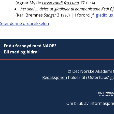
(
Agnar Mykle
Lasso rundt fru Luna
17
)
1954
her skal … deles ut gladioler til komponistene Ketil
(
Kari Bremnes
Sanger
3
)
| i forord; jf.
gladiolus
1996
Siter denne ordartikkelen
Er du fornøyd med NAOB?
Bli med og bidra!
©
Det Norske Akademi f
Redaksjonen
holder til i Osterhaus' g
Om bruk av informasjons