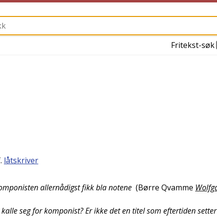
Fritekst-søk
f.
låtskriver
omponisten allernådigst fikk bla notene
(
Børre Qvamme
Wolfg
lle seg for komponist? Er ikke det en titel som eftertiden sette