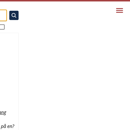
ang
r på en?