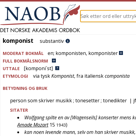
komponist
komponist
substantiv
en
;
komponisten
,
komponister
MODERAT BOKMÅL
FULL BOKMÅLSNORM
[komponi´st]
UTTALE
via
tysk
Komponist
, fra
italiensk
componista
ETYMOLOGI
BETYDNING OG BRUK
person som skriver musikk
; tonesetter
; tonedikter
| j
SITATER
Wolfgang spilte en av [Wagenseils] konserter mens k
Amade Mozart
15
)
1943
kan noen levende mann, selv om han skriver musikk, ka