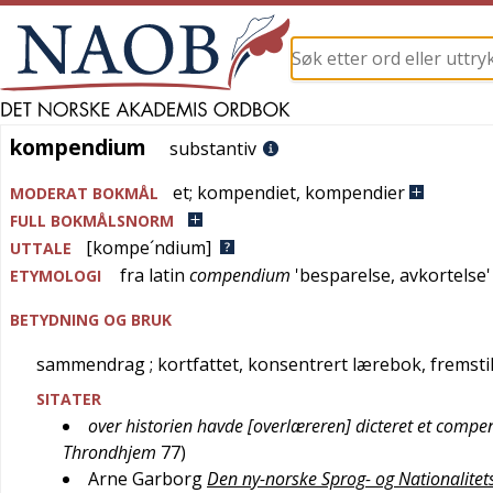
kompendium
kompendium
substantiv
et
;
kompendiet
,
kompendier
MODERAT BOKMÅL
FULL BOKMÅLSNORM
[kompe´ndium]
UTTALE
fra
latin
compendium
'
besparelse, avkortelse
'
ETYMOLOGI
BETYDNING OG BRUK
sammendrag
; kortfattet, konsentrert lærebok, fremsti
SITATER
over historien havde [overlæreren] dicteret et comp
Throndhjem
77
)
Arne Garborg
Den ny-norske Sprog- og Nationalite