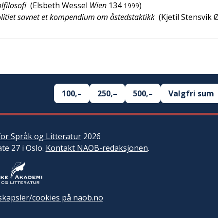
filosofi
(
Elsbeth Wessel
Wien
134
)
1999
olitiet savnet et kompendium om åstedstaktikk
(
Kjetil Stensvik Ø
100,–
250,–
500,–
Valgfri sum
or Språk og Litteratur
2026
ate 27 i Oslo.
Kontakt NAOB-redaksjonen
.
kapsler/cookies på naob.no