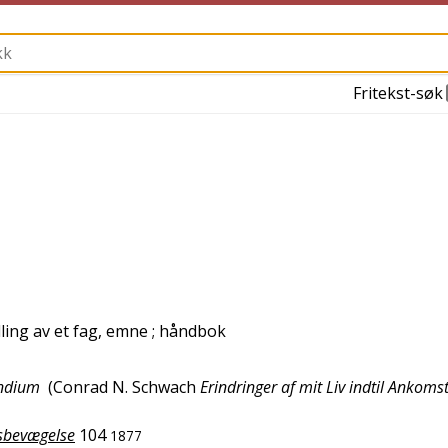
Fritekst-søk
lling av et fag, emne
; håndbok
endium
(
Conrad N. Schwach
Erindringer af mit Liv indtil Ankomst
tsbevægelse
104
1877