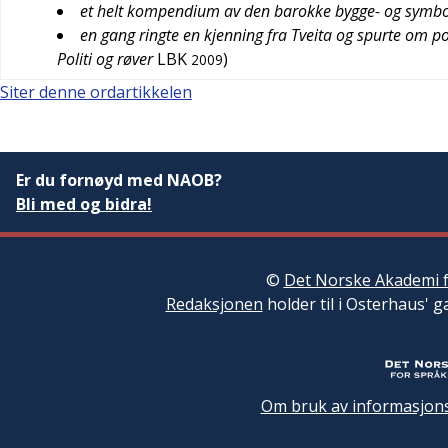
et helt kompendium av den barokke bygge- og symbol
en gang ringte en kjenning fra Tveita og spurte om p
Politi og røver
LBK
)
2009
Siter denne ordartikkelen
Er du fornøyd med NAOB?
Bli med og bidra!
©
Det Norske Akademi f
Redaksjonen
holder til i Osterhaus' g
Om bruk av informasjons