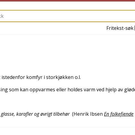
Fritekst-søk
stedenfor komfyr i storkjøkken o.l.
ing som kan oppvarmes eller holdes varm ved hjelp av glø
lasse, karafler og øvrigt tilbehør
(
Henrik Ibsen
En folkefiende