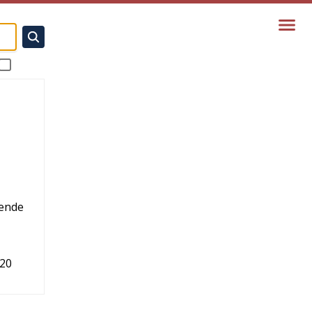
dende
20