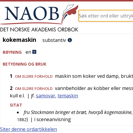
kokemaskin
kokemaskin
substantiv
en
BØYNING
BETYDNING OG BRUK
1
maskin som koker ved damp, brukt i
OM ELDRE FORHOLD
2
vannbeholder av kobber eller mess
OM ELDRE FORHOLD
kull e.l.
| jf.
samovar
,
temaskin
SITAT
fru Stockmann bringer et bræt, hvorpå kogemaskine, g
)
| i sceneanvisning
1882
Siter denne ordartikkelen