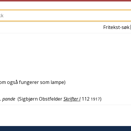
Fritekst-søk
(som også fungerer som lampe)
 … pande
(
Sigbjørn Obstfelder
Skrifter I
112
)
1917