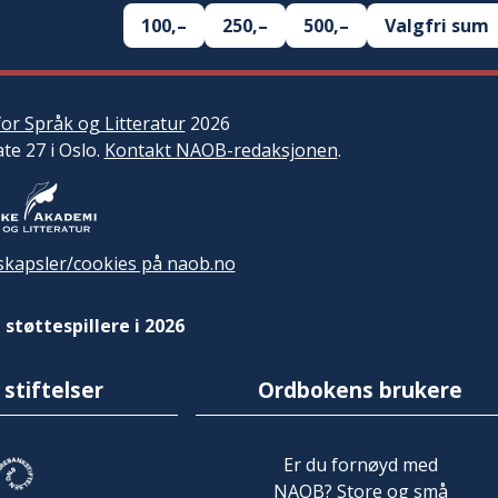
100,–
250,–
500,–
Valgfri sum
or Språk og Litteratur
2026
ate 27 i Oslo.
Kontakt NAOB-redaksjonen
.
kapsler/cookies på naob.no
 støttespillere i 2026
 stiftelser
Ordbokens brukere
Er du fornøyd med
NAOB? Store og små