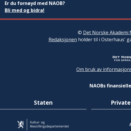
Er du fornøyd med NAOB?
Bli med og bidra!
©
Det Norske Akademi f
Redaksjonen
holder til i Osterhaus' g
Om bruk av informasjons
NAOBs finansielle
Staten
Private