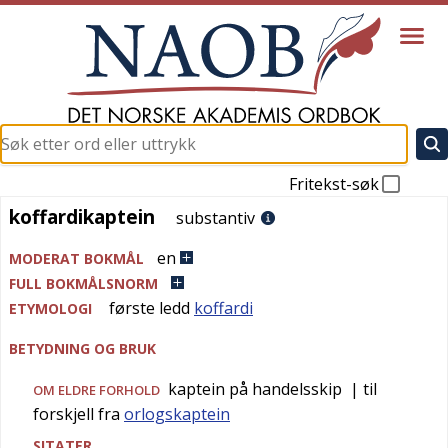
Fritekst-søk
koffardikaptein
koffardikaptein
substantiv
en
MODERAT BOKMÅL
FULL BOKMÅLSNORM
første ledd
koffardi
ETYMOLOGI
BETYDNING OG BRUK
kaptein på handelsskip
| til
OM ELDRE FORHOLD
forskjell fra
orlogskaptein
SITATER