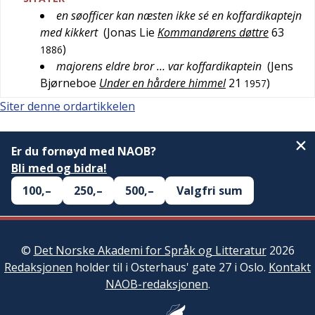
en søofficer kan næsten ikke sé en koffardikaptejn
med kikkert
(
Jonas Lie
Kommandørens døttre
63
)
1886
majorens eldre bror … var koffardikaptein
(
Jens
Bjørneboe
Under en hårdere himmel
21
)
1957
Siter denne ordartikkelen
Er du fornøyd med NAOB?
Bli med og bidra!
100,–
250,–
500,–
Valgfri sum
©
Det Norske Akademi for Språk og Litteratur
2026
Redaksjonen
holder til i Osterhaus' gate 27 i Oslo.
Kontakt
NAOB-redaksjonen
.