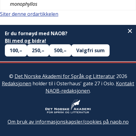
monophyllos
Siter denne ordartikkelen
Er du fornøyd med NAOB?
Bli med og bidra!
100,–
250,–
500,–
Valgfri sum
©
Det Norske Akademi for Språk og Litteratur
2026
Redaksjonen
holder til i Osterhaus' gate 27 i Oslo.
Kontakt
NAOB-redaksjonen
.
Om bruk av informasjonskapsler/cookies på naob.no