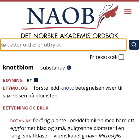
Fritekst-søk
knottblom
knottblom
substantiv
en
BØYNING
første ledd
knott
; betegnelsen viser til
ETYMOLOGI
størrelsen på blomsten
BETYDNING OG BRUK
flerårig plante i orkidéfamilien med bare ett
BOTANIKK
eggformet blad og små, gulgrønne blomster i en
lang, smal klase
| vitenskapelig navn
Microstylis