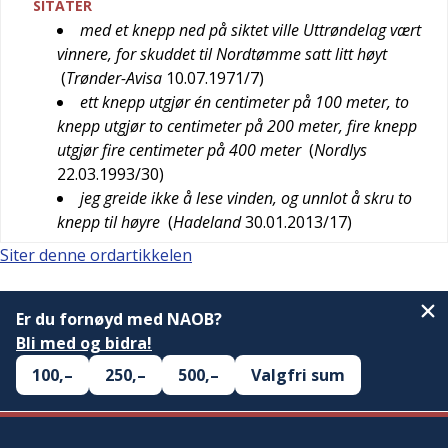
SITATER
med et knepp ned på siktet ville Uttrøndelag vært
vinnere, for skuddet til Nordtømme satt litt høyt
(
Trønder-Avisa
10.07.1971/7
)
ett knepp utgjør én centimeter på 100 meter, to
knepp utgjør to centimeter på 200 meter, fire knepp
utgjør fire centimeter på 400 meter
(
Nordlys
22.03.1993/30
)
jeg greide ikke å lese vinden, og unnlot å skru to
knepp til høyre
(
Hadeland
30.01.2013/17
)
Siter denne ordartikkelen
Er du fornøyd med NAOB?
Bli med og bidra!
100,–
250,–
500,–
Valgfri sum