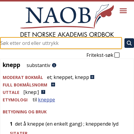
Fritekst-søk
knepp
knepp
substantiv
et
;
kneppet
,
knepp
MODERAT BOKMÅL
FULL BOKMÅLSNORM
[knep:]
UTTALE
til
kneppe
ETYMOLOGI
BETYDNING OG BRUK
1
det å kneppe (en enkelt gang)
; kneppende lyd
SITATER