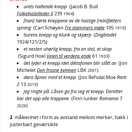
urets haltende knepp
(
Jacob B. Bull
Folkelivsbilleder II
239
)
1904
[han] hørte kneppene av de hastige [rein]føtters
sprang
(
Carl Schøyen
Tre stammers møte
105
)
1919
tiurens knepp og klunk og skjærp
(
Dagbladet
1924/121/2/5
)
et nesten uhørlig knepp, fra en stol, et skap
(
Sigurd Hoel
Veien til verdens ende
61
)
1933
det lyder et knepp idet diktafonen blir slått av
(
Jon
Michelet
Den frosne kvinnen
LBK
)
2001
døra åpnes med et knepp
(
Jon Refsdal Moe
Rant
2
13
)
2019
jeg ringte på. Låsen ga fra seg et knepp. Deretter
bar det opp alle trappene
(
Finn Iunker
Romanse
7
)
2026
2
måleenhet i form av avstand mellom merker, hakk i
justerbart geværsikte