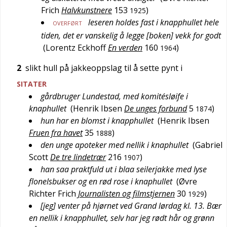
Frich
Halvkunstnere
153
)
1925
leseren holdes fast i knapphullet hele
OVERFØRT
tiden, det er vanskelig å legge [boken] vekk for godt
(
Lorentz Eckhoff
En verden
160
)
1964
2
slikt hull på jakkeoppslag til å sette pynt i
SITATER
gårdbruger Lundestad, med komitésløife i
knaphullet
(
Henrik Ibsen
De unges forbund
5
)
1874
hun har en blomst i knapphullet
(
Henrik Ibsen
Fruen fra havet
35
)
1888
den unge apoteker med nellik i knaphullet
(
Gabriel
Scott
De tre lindetrær
216
)
1907
han saa praktfuld ut i blaa seilerjakke med lyse
flonelsbukser og en rød rose i knaphullet
(
Øvre
Richter Frich
Journalisten og filmstjernen
30
)
1929
[jeg] venter på hjørnet ved Grand lørdag kl. 13. Bær
en nellik i knapphullet, selv har jeg rødt hår og grønn