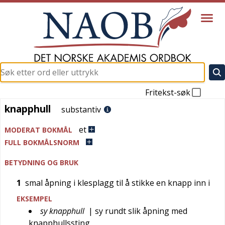
Fritekst-søk
knapphull
knapphull
substantiv
et
MODERAT BOKMÅL
FULL BOKMÅLSNORM
BETYDNING OG BRUK
1
smal åpning i klesplagg til å stikke en knapp inn i
EKSEMPEL
sy knapphull
| sy rundt slik åpning med
knapphullssting