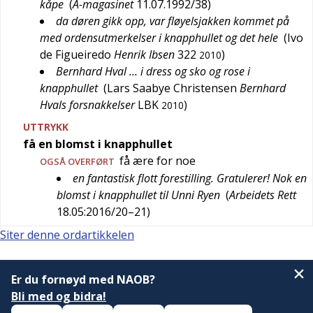
kåpe
(
A-magasinet
11.07.1992/38
)
da døren gikk opp, var fløyelsjakken kommet på
med ordensutmerkelser i knapphullet og det hele
(
Ivo
de Figueiredo
Henrik Ibsen
322
)
2010
Bernhard Hval … i dress og sko og rose i
knapphullet
(
Lars Saabye Christensen
Bernhard
Hvals forsnakkelser
LBK
)
2010
UTTRYKK
få en blomst i knapphullet
få ære for noe
OGSÅ
OVERFØRT
en fantastisk flott forestilling. Gratulerer! Nok en
blomst i knapphullet til Unni Ryen
(
Arbeidets Rett
18.05:2016/20–21
)
Siter denne ordartikkelen
Er du fornøyd med NAOB?
Bli med og bidra!