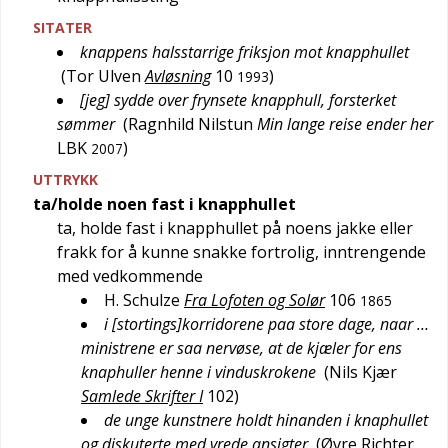
SITATER
knappens halsstarrige friksjon mot knapphullet
(
Tor Ulven
Avløsning
10
)
1993
[jeg] sydde over frynsete knapphull, forsterket
sømmer
(
Ragnhild Nilstun
Min lange reise ender her
LBK
)
2007
UTTRYKK
ta/holde noen fast i knapphullet
ta, holde fast i knapphullet på noens jakke eller
frakk for å kunne snakke fortrolig, inntrengende
med vedkommende
H. Schulze
Fra Lofoten og Solør
106
1865
i [stortings]korridorene paa store dage, naar …
ministrene er saa nervøse, at de kjæler for ens
knaphuller henne i vinduskrokene
(
Nils Kjær
Samlede Skrifter I
102
)
de unge kunstnere holdt hinanden i knaphullet
og diskuterte med vrede ansigter
(
Øvre Richter