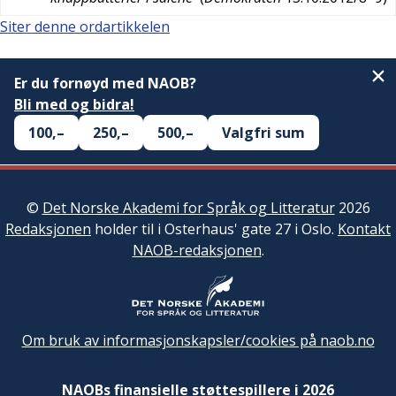
Siter denne ordartikkelen
Er du fornøyd med NAOB?
Bli med og bidra!
100,–
250,–
500,–
Valgfri sum
©
Det Norske Akademi for Språk og Litteratur
2026
Redaksjonen
holder til i Osterhaus' gate 27 i Oslo.
Kontakt
NAOB-redaksjonen
.
Om bruk av informasjonskapsler/cookies på naob.no
NAOBs finansielle støttespillere i 2026