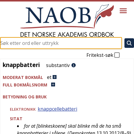
Fritekst-søk
knappbatteri
knappbatteri
substantiv
et
MODERAT BOKMÅL
FULL BOKMÅLSNORM
BETYDNING OG BRUK
knappcellebatteri
ELEKTRONIKK
SITAT
for at [blinkeskoene] skal blinke må de ha små
knappbatterier i sålene
(
Demokraten
13.10.2012/8–9
)