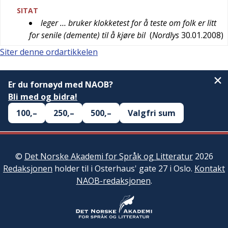
SITAT
leger … bruker klokketest for å teste om folk er litt
for senile (demente) til å kjøre bil
(
Nordlys
30.01.2008
)
Siter denne ordartikkelen
Er du fornøyd med NAOB?
Bli med og bidra!
100,–
250,–
500,–
Valgfri sum
©
Det Norske Akademi for Språk og Litteratur
2026
Redaksjonen
holder til i Osterhaus' gate 27 i Oslo.
Kontakt
NAOB-redaksjonen
.