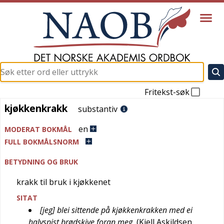
Fritekst-søk
kjøkkenkrakk
kjøkkenkrakk
substantiv
en
MODERAT BOKMÅL
FULL BOKMÅLSNORM
BETYDNING OG BRUK
krakk til bruk i kjøkkenet
SITAT
[jeg] blei sittende på kjøkkenkrakken med ei
halvspist brødskive foran meg
(
Kjell Askildsen