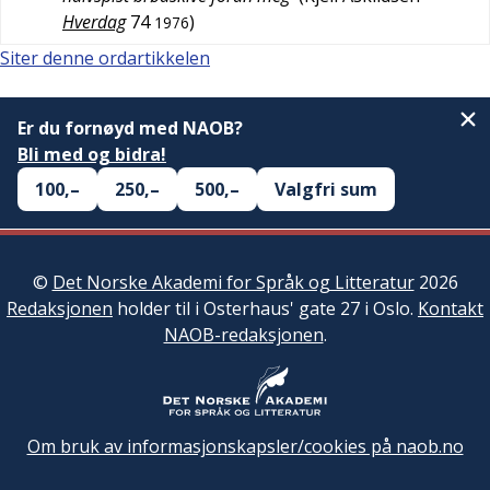
Hverdag
74
)
1976
Siter denne ordartikkelen
Er du fornøyd med NAOB?
Bli med og bidra!
100,–
250,–
500,–
Valgfri sum
©
Det Norske Akademi for Språk og Litteratur
2026
Redaksjonen
holder til i Osterhaus' gate 27 i Oslo.
Kontakt
NAOB-redaksjonen
.
Om bruk av informasjonskapsler/cookies på naob.no