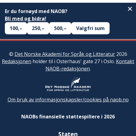
Er du fornøyd med NAOB?
Bli med og bidra!
100,–
250,–
500,–
Valgfri sum
©
Det Norske Akademi for Språk og Litteratur
2026
Redaksjonen
holder til i Osterhaus' gate 27 i Oslo.
Kontakt
NAOB-redaksjonen
.
Om bruk av informasjonskapsler/cookies på naob.no
NAOBs finansielle støttespillere i 2026
Staten