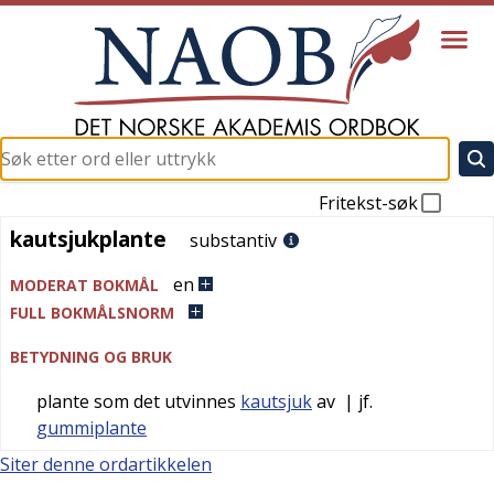
Fritekst-søk
kautsjukplante
kautsjukplante
substantiv
en
MODERAT BOKMÅL
FULL BOKMÅLSNORM
BETYDNING OG BRUK
plante som det utvinnes
kautsjuk
av
| jf.
gummiplante
Siter denne ordartikkelen