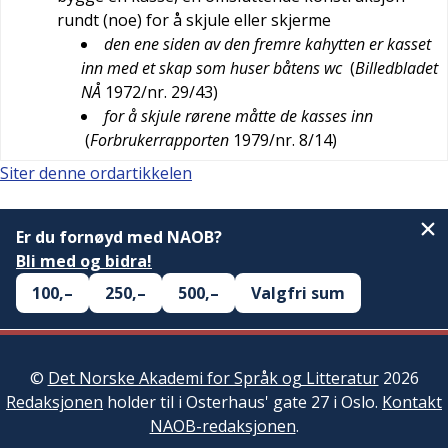
rundt (noe) for å skjule eller skjerme
den ene siden av den fremre kahytten er kasset
inn med et skap som huser båtens wc
(
Billedbladet
NÅ
1972/nr. 29/43
)
for å skjule rørene måtte de kasses inn
(
Forbrukerrapporten
1979/nr. 8/14
)
Siter denne ordartikkelen
Er du fornøyd med NAOB?
Bli med og bidra!
100,–
250,–
500,–
Valgfri sum
©
Det Norske Akademi for Språk og Litteratur
2026
Redaksjonen
holder til i Osterhaus' gate 27 i Oslo.
Kontakt
NAOB-redaksjonen
.