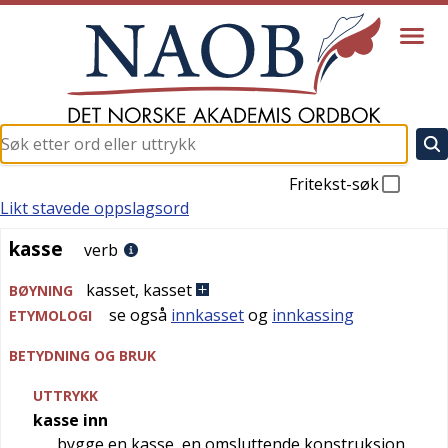
Fritekst-søk
Likt stavede oppslagsord
kasse
kasse
verb
kasset
,
kasset
BØYNING
se også
innkasset
og
innkassing
ETYMOLOGI
BETYDNING OG BRUK
UTTRYKK
kasse inn
bygge en kasse, en omsluttende konstruksjon