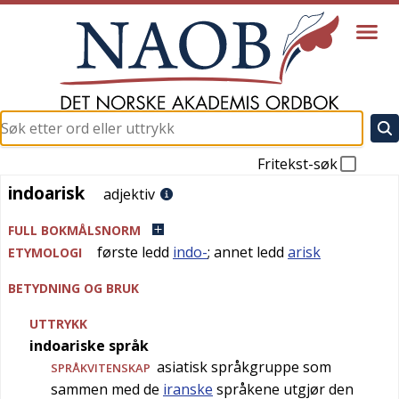
Fritekst-søk
indoarisk
indoarisk
adjektiv
FULL BOKMÅLSNORM
første ledd
indo-
; annet ledd
arisk
ETYMOLOGI
BETYDNING OG BRUK
UTTRYKK
indoariske språk
asiatisk språkgruppe som
SPRÅKVITENSKAP
sammen med de
iranske
språkene utgjør den