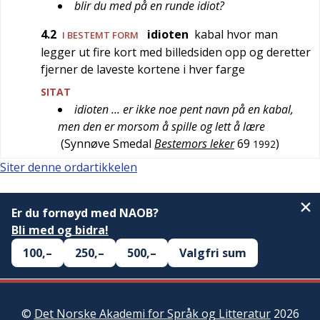
blir du med på en runde idiot?
4.2
idioten
kabal hvor man
I BESTEMT FORM
legger ut fire kort med billedsiden opp og deretter
fjerner de laveste kortene i hver farge
SITAT
idioten … er ikke noe pent navn på en kabal,
men den er morsom å spille og lett å lære
(
Synnøve Smedal
Bestemors leker
69
)
1992
Siter denne ordartikkelen
Er du fornøyd med NAOB?
Bli med og bidra!
100,–
250,–
500,–
Valgfri sum
©
Det Norske Akademi for Språk og Litteratur
2026