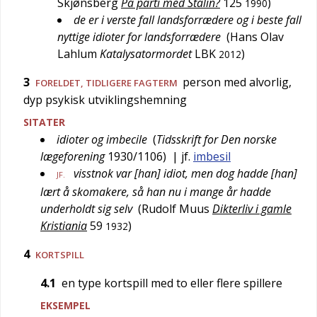
Skjønsberg
På parti med Stalin?
125
)
1990
de er i verste fall landsforrædere og i beste fall
nyttige idioter for landsforrædere
(
Hans Olav
Lahlum
Katalysatormordet
LBK
)
2012
3
person med alvorlig,
FORELDET
, TIDLIGERE FAGTERM
dyp psykisk utviklingshemning
SITATER
idioter og imbecile
(
Tidsskrift for Den norske
lægeforening
1930/1106
)
| jf.
imbesil
visstnok var [han] idiot, men dog hadde [han]
JF.
lært å skomakere, så han nu i mange år hadde
underholdt sig selv
(
Rudolf Muus
Dikterliv i gamle
Kristiania
59
)
1932
4
KORTSPILL
4.1
en type kortspill med to eller flere spillere
EKSEMPEL