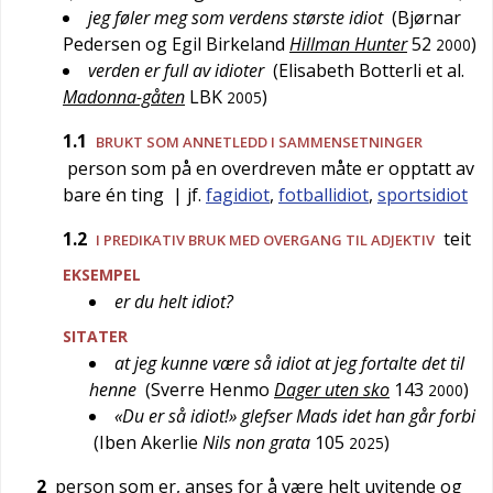
jeg føler meg som verdens største idiot
(
Bjørnar
Pedersen og Egil Birkeland
Hillman Hunter
52
)
2000
verden er full av idioter
(
Elisabeth Botterli et al.
Madonna-gåten
LBK
)
2005
1.1
BRUKT SOM ANNETLEDD I SAMMENSETNINGER
person som på en overdreven måte er opptatt av
bare én ting
| jf.
fagidiot
,
fotballidiot
,
sportsidiot
1.2
teit
I PREDIKATIV BRUK MED OVERGANG TIL ADJEKTIV
EKSEMPEL
er du helt idiot?
SITATER
at jeg kunne være så idiot at jeg fortalte det til
henne
(
Sverre Henmo
Dager uten sko
143
)
2000
«Du er så idiot!» glefser Mads idet han går forbi
(
Iben Akerlie
Nils non grata
105
)
2025
2
person som er, anses for å være helt uvitende og