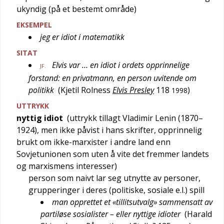
ukyndig (på et bestemt område)
EKSEMPEL
jeg er idiot i matematikk
SITAT
Elvis var … en idiot i ordets opprinnelige
JF.
forstand: en privatmann, en person uvitende om
politikk
(
Kjetil Rolness
Elvis Presley
118
)
1998
UTTRYKK
nyttig idiot
(uttrykk tillagt Vladimir Lenin (1870–
1924), men ikke påvist i hans skrifter, opprinnelig
brukt om ikke-marxister i andre land enn
Sovjetunionen som uten å vite det fremmer landets
og marxismens interesser)
person som naivt lar seg utnytte av personer,
grupperinger i deres (politiske, sosiale e.l.) spill
man opprettet et «tillitsutvalg» sammensatt av
partiløse sosialister – eller nyttige idioter
(
Harald