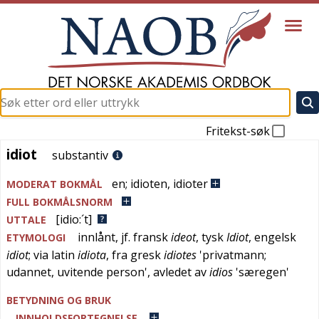
Fritekst-søk
idiot
idiot
substantiv
en
;
idioten
,
idioter
MODERAT BOKMÅL
FULL BOKMÅLSNORM
[idio:´t]
UTTALE
innlånt, jf.
fransk
ideot
,
tysk
Idiot
,
engelsk
ETYMOLOGI
idiot
; via
latin
idiota
, fra
gresk
idiotes
'
privatmann;
udannet, uvitende person
', avledet av
idios
'
særegen
'
BETYDNING OG BRUK
INNHOLDSFORTEGNELSE