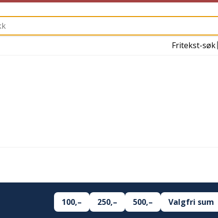
Fritekst-søk
100,–
250,–
500,–
Valgfri sum