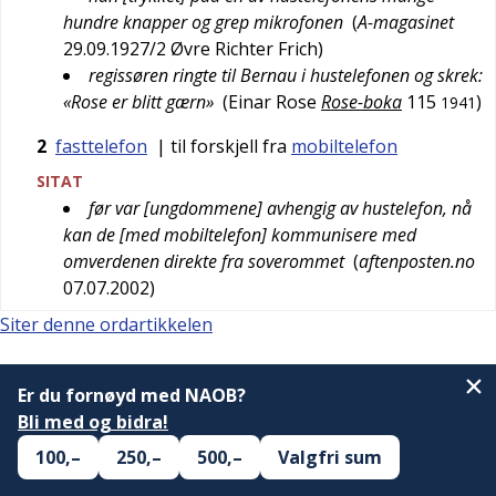
hundre knapper og grep mikrofonen
(
A-magasinet
29.09.1927/2
Øvre Richter Frich
)
regissøren ringte til Bernau i hustelefonen og skrek:
«Rose er blitt gærn»
(
Einar Rose
Rose-boka
115
)
1941
2
fasttelefon
| til forskjell fra
mobiltelefon
SITAT
før var [ungdommene] avhengig av hustelefon, nå
kan de [med mobiltelefon] kommunisere med
omverdenen direkte fra soverommet
(
aftenposten.no
07.07.2002
)
Siter denne ordartikkelen
Er du fornøyd med NAOB?
Bli med og bidra!
100,–
250,–
500,–
Valgfri sum