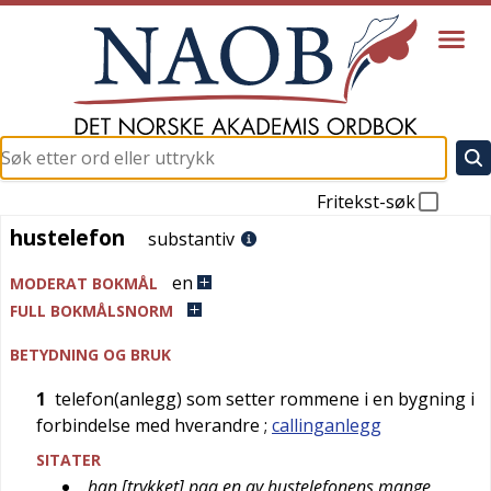
Fritekst-søk
hustelefon
hustelefon
substantiv
en
MODERAT BOKMÅL
FULL BOKMÅLSNORM
BETYDNING OG BRUK
1
telefon(anlegg) som setter rommene i en bygning i
forbindelse med hverandre
;
callinganlegg
SITATER
han [trykket] paa en av hustelefonens mange