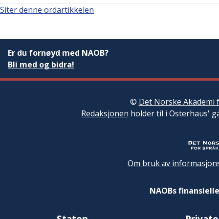
Siter denne ordartikkelen
Er du fornøyd med NAOB?
Bli med og bidra!
©
Det Norske Akademi f
Redaksjonen
holder til i Osterhaus' g
Om bruk av informasjons
NAOBs finansielle
Staten
Private