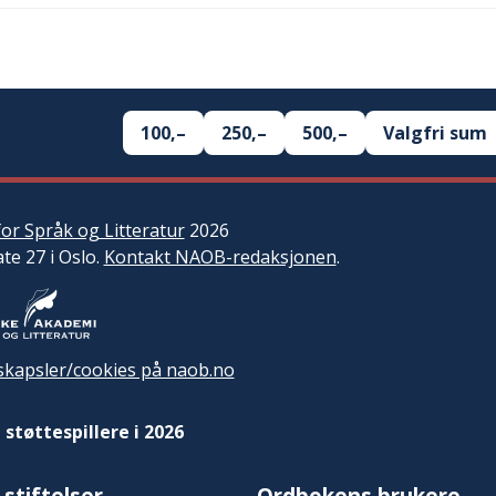
100,–
250,–
500,–
Valgfri sum
or Språk og Litteratur
2026
ate 27 i Oslo.
Kontakt NAOB-redaksjonen
.
kapsler/cookies på naob.no
 støttespillere i 2026
 stiftelser
Ordbokens brukere