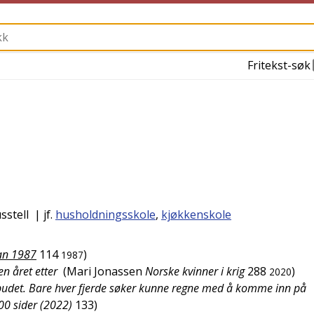
Fritekst-søk
sstell
| jf.
husholdningsskole
,
kjøkkenskole
n 1987
114
)
1987
n året etter
(
Mari Jonassen
Norske kvinner i krig
288
)
2020
ilbudet. Bare hver fjerde søker kunne regne med å komme inn på
00 sider (2022)
133
)