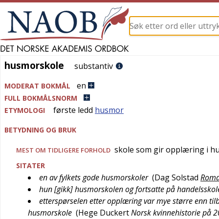
husmorskole
husmorskole
substantiv
en
MODERAT BOKMÅL
FULL BOKMÅLSNORM
første ledd
husmor
ETYMOLOGI
BETYDNING OG BRUK
skole som gir opplæring i hu
MEST OM TIDLIGERE FORHOLD
SITATER
en av fylkets gode husmorskoler
(
Dag Solstad
Roma
hun [gikk] husmorskolen og fortsatte på handelsskole
etterspørselen etter opplæring var mye større enn t
husmorskole
(
Hege Duckert
Norsk kvinnehistorie på 2