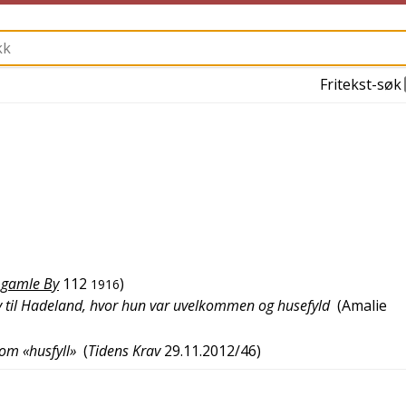
Fritekst-søk
 gamle By
112
)
1916
elv til Hadeland, hvor hun var uvelkommen og husefyld
(
Amalie
som «husfyll»
(
Tidens Krav
29.11.2012/46
)