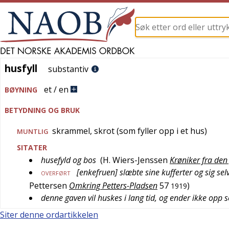
husfyll
husfyll
substantiv
et / en
BØYNING
BETYDNING OG BRUK
skrammel, skrot (som fyller opp i et hus)
MUNTLIG
SITATER
husefyld og bos
(
H. Wiers-Jenssen
Krøniker fra den
[enkefruen] slæbte sine kufferter og sig s
OVERFØRT
Pettersen
Omkring Petters-Pladsen
57
)
1919
denne gaven vil huskes i lang tid, og ender ikke opp 
Siter denne ordartikkelen