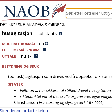
husagitasjon
husagitasjon
substantiv
en
MODERAT BOKMÅL
FULL BOKMÅLSNORM
[hu:`s-]
UTTALE
BETYDNING OG BRUK
(politisk) agitasjon som drives ved å oppsøke folk som
SITATER
Feltman … har sikkert i al stilhed drevet husagitation
siktepunktet var at det skulle organiseres egne valg
Christiansen
Fra storting og styringsverk
187
)
2006
Siter denne ordartikkelen