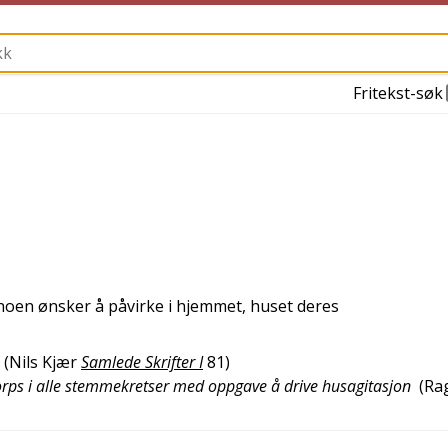
Fritekst-søk
 noen ønsker å påvirke i hjemmet, huset deres
(
Nils Kjær
Samlede Skrifter I
81
)
korps i alle stemmekretser med oppgave å drive husagitasjon
(
Ra