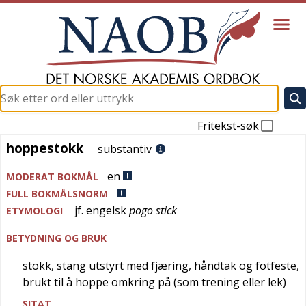
Fritekst-søk
hoppestokk
hoppestokk
substantiv
en
MODERAT BOKMÅL
FULL BOKMÅLSNORM
jf.
engelsk
pogo stick
ETYMOLOGI
BETYDNING OG BRUK
stokk, stang utstyrt med fjæring, håndtak og fotfeste,
brukt til å hoppe omkring på (som trening eller lek)
SITAT