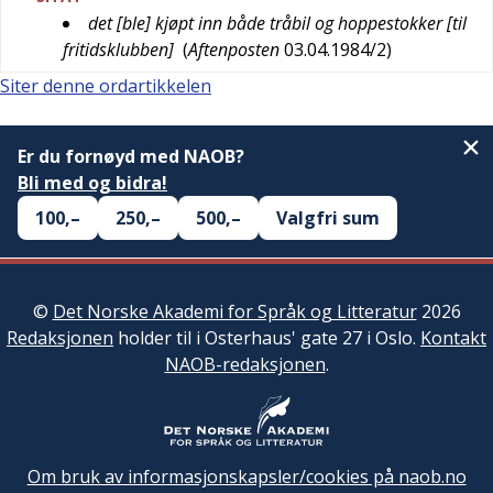
det [ble] kjøpt inn både tråbil og hoppestokker [til
fritidsklubben]
(
Aftenposten
03.04.1984/2
)
Siter denne ordartikkelen
Er du fornøyd med NAOB?
Bli med og bidra!
100,–
250,–
500,–
Valgfri sum
©
Det Norske Akademi for Språk og Litteratur
2026
Redaksjonen
holder til i Osterhaus' gate 27 i Oslo.
Kontakt
NAOB-redaksjonen
.
Om bruk av informasjonskapsler/cookies på naob.no