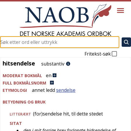
Fritekst-søk
hitsendelse
hitsendelse
substantiv
en
MODERAT BOKMÅL
FULL BOKMÅLSNORM
annet ledd
sendelse
ETYMOLOGI
BETYDNING OG BRUK
(for)sendelse hit, til dette stedet
LITTERÆRT
SITAT
den i mit forrige brev forlangte hidsendelse af