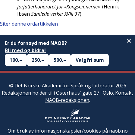
forfatterhonoraret for «Kongsemnerne»
(
Henrik
Ibsen
Samlede verker XVIII
97
)
Siter denne ordartikkelen
Er du fornøyd med NAOB?
Bli med og bidra!
100,–
250,–
500,–
Valgfri sum
©
Det Norske Akademi for Språk og Litteratur
2026
Redaksjonen
holder til i Osterhaus' gate 27 i Oslo.
Kontakt
NAOB-redaksjonen
.
Om bruk av informasjonskapsler/cookies på naob.no