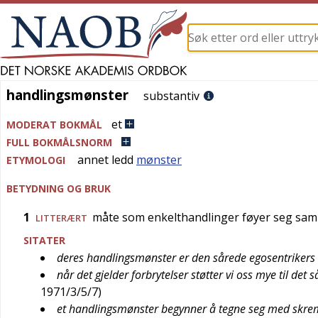
handlingsmønster
handlingsmønster
substantiv
et
MODERAT BOKMÅL
FULL BOKMÅLSNORM
annet ledd
mønster
ETYMOLOGI
BETYDNING OG BRUK
1
måte som enkelthandlinger føyer seg sa
LITTERÆRT
SITATER
deres handlingsmønster er den sårede egosentrikers
når det gjelder forbrytelser støtter vi oss mye til de
1971/3/5/7
)
et handlingsmønster begynner å tegne seg med skre