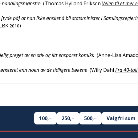
re handlingsmønstre
(
Thomas Hylland Eriksen
Veien til et mer 
de på] at han ikke ønsket å bli statsminister i Samlingsregjer
LBK
)
2010
ydelig preget av en stiv og litt ensporet komikk
(
Anne-Lisa Amad
mønsteret enn noen av de tidligere bøkene
(
Willy Dahl
Fra 40-tall 
100,–
250,–
500,–
Valgfri sum