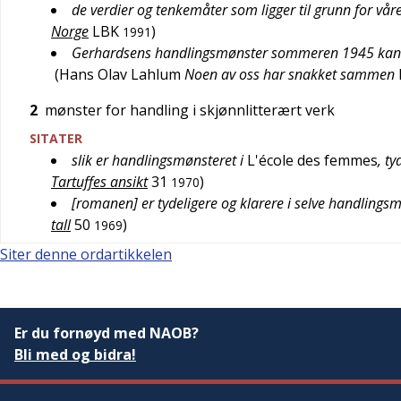
de verdier og tenkemåter som ligger til grunn for vå
Norge
LBK
)
1991
Gerhardsens handlingsmønster sommeren 1945 kan [ty
(
Hans Olav Lahlum
Noen av oss har snakket sammen
2
mønster for handling i skjønnlitterært verk
SITATER
slik er handlingsmønsteret i
L'école des femmes
, t
Tartuffes ansikt
31
)
1970
[romanen] er tydeligere og klarere i selve handlings
tall
50
)
1969
Siter denne ordartikkelen
Er du fornøyd med NAOB?
Bli med og bidra!