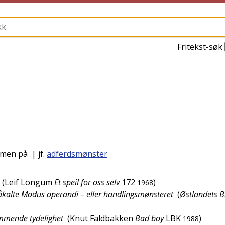
Fritekst-søk
mmen på
| jf.
adferdsmønster
(
Leif Longum
Et speil for oss selv
172
)
1968
t såkalte Modus operandi – eller handlingsmønsteret
(
Østlandets B
mmende tydelighet
(
Knut Faldbakken
Bad boy
LBK
)
1988