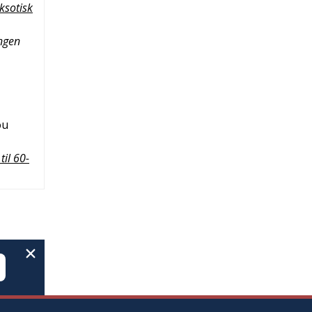
eksotisk
ingen
ou
til 60-