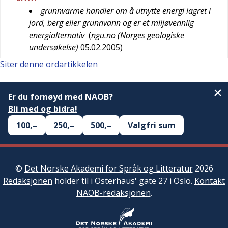
grunnvarme handler om å utnytte energi lagret i
jord, berg eller grunnvann og er et miljøvennlig
energialternativ
(
ngu.no (Norges geologiske
undersøkelse)
05.02.2005
)
Siter denne ordartikkelen
Er du fornøyd med NAOB?
Bli med og bidra!
100,–
250,–
500,–
Valgfri sum
©
Det Norske Akademi for Språk og Litteratur
2026
Redaksjonen
holder til i Osterhaus' gate 27 i Oslo.
Kontakt
NAOB-redaksjonen
.