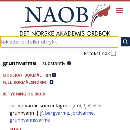
Fritekst-søk
grunnvarme
grunnvarme
substantiv
en
MODERAT BOKMÅL
FULL BOKMÅLSNORM
BETYDNING OG BRUK
varme som er lagret i jord, fjell eller
ENERGI
grunnvann
| jf.
bergvarme
,
jordvarme
,
grunnvannsvarme
SITAT