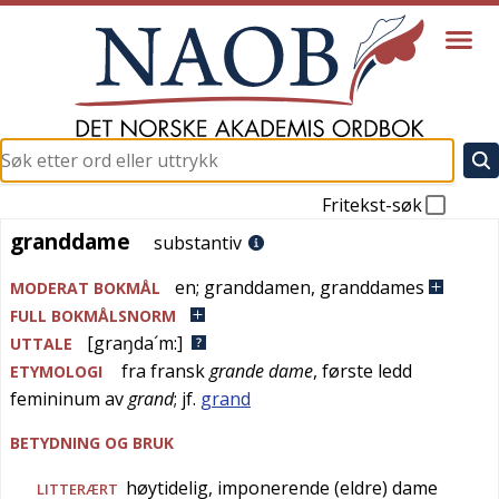
Fritekst-søk
granddame
granddame
substantiv
en
;
granddamen
,
granddames
MODERAT BOKMÅL
FULL BOKMÅLSNORM
[graŋda´m:]
UTTALE
fra
fransk
grande dame
, første ledd
ETYMOLOGI
femininum av
grand
; jf.
grand
BETYDNING OG BRUK
høytidelig, imponerende (eldre) dame
LITTERÆRT