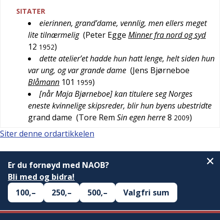
SITATER
eierinnen, grand’dame, vennlig, men ellers meget
lite tilnærmelig
(
Peter Egge
Minner fra nord og syd
12
)
1952
dette atelier’et hadde hun hatt lenge, helt siden hun
var ung, og var grande dame
(
Jens Bjørneboe
Blåmann
101
)
1959
[når Maja Bjørneboe] kan titulere seg Norges
eneste kvinnelige skipsreder, blir hun byens ubestridte
grand dame
(
Tore Rem
Sin egen herre
8
)
2009
Siter denne ordartikkelen
Er du fornøyd med NAOB?
Bli med og bidra!
100,–
250,–
500,–
Valgfri sum