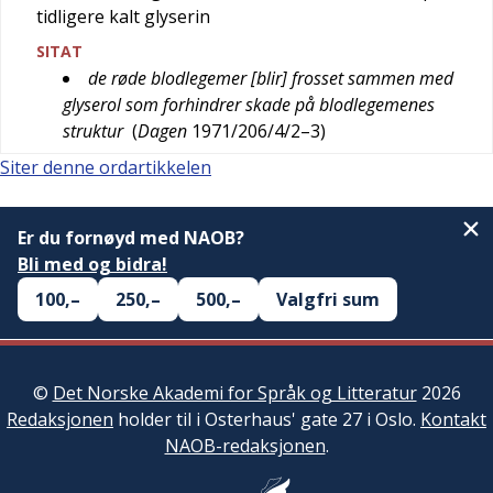
tidligere kalt glyserin
SITAT
de røde blodlegemer [blir] frosset sammen med
glyserol som forhindrer skade på blodlegemenes
struktur
(
Dagen
1971/206/4/2–3
)
Siter denne ordartikkelen
Er du fornøyd med NAOB?
Bli med og bidra!
100,–
250,–
500,–
Valgfri sum
©
Det Norske Akademi for Språk og Litteratur
2026
Redaksjonen
holder til i Osterhaus' gate 27 i Oslo.
Kontakt
NAOB-redaksjonen
.