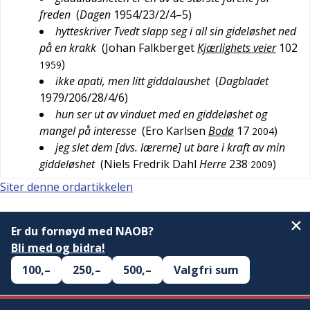
freden
(
Dagen
1954/23/2/4–5
)
hytteskriver Tvedt slapp seg i all sin gideløshet ned
på en krakk
(
Johan Falkberget
Kjærlighets veier
102
)
1959
ikke apati, men litt giddalaushet
(
Dagbladet
1979/206/28/4/6
)
hun ser ut av vinduet med en giddeløshet og
mangel på interesse
(
Ero Karlsen
Bodø
17
)
2004
jeg slet dem [dvs. lærerne] ut bare i kraft av min
giddeløshet
(
Niels Fredrik Dahl
Herre
238
)
2009
Siter denne ordartikkelen
Er du fornøyd med NAOB?
Bli med og bidra!
100,–
250,–
500,–
Valgfri sum