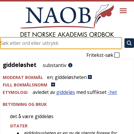
Fritekst-søk
giddeløshet
giddeløshet
substantiv
en
;
giddeløsheten
MODERAT BOKMÅL
FULL BOKMÅLSNORM
avledet av
giddeløs
med suffikset
-het
ETYMOLOGI
BETYDNING OG BRUK
det å være giddeløs
SITATER
giddalausheten er en av de største farene for